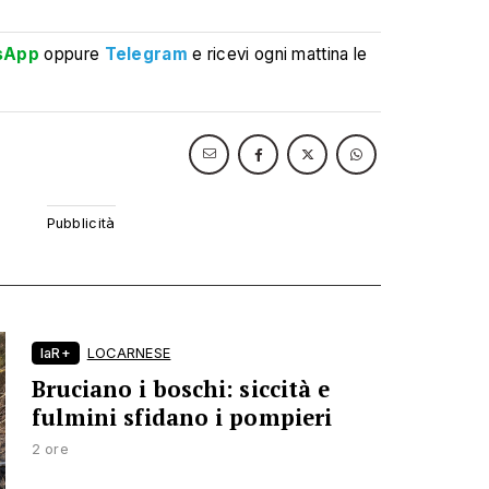
sApp
oppure
Telegram
e ricevi ogni mattina le
laR+
LOCARNESE
Bruciano i boschi: siccità e
fulmini sfidano i pompieri
2 ore