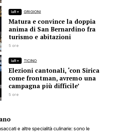
laR+
GRIGIONI
Matura e convince la doppia
anima di San Bernardino fra
turismo e abitazioni
5 ore
laR+
TICINO
Elezioni cantonali, ‘con Sirica
come frontman, avremo una
campagna più difficile’
5 ore
fano
nsaccati e altre specialità culinarie: sono le