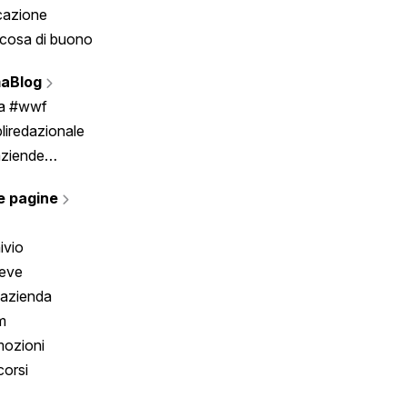
cazione
Tombola
cosa di buono
Fumetto
Vignette
aBlog
Scrivici
ia #wwf
liredazionale
aziende
rmano
e pagine
ivio
reve
 azienda
m
ozioni
orsi