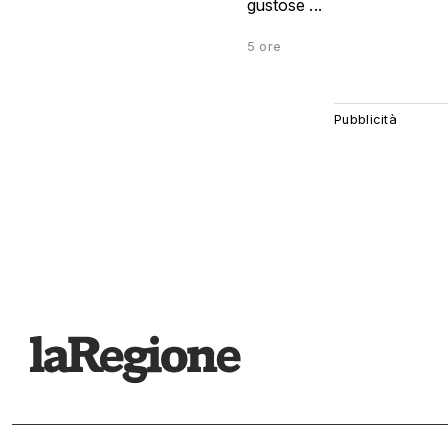
gustose ...
5 ore