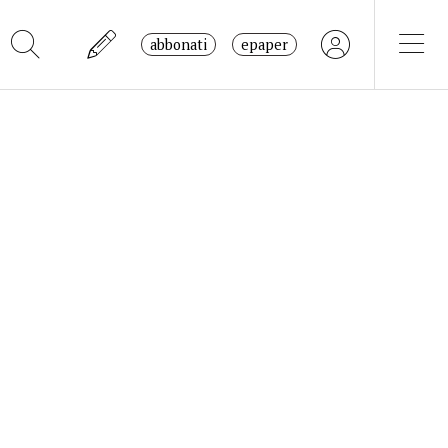
abbonati
epaper