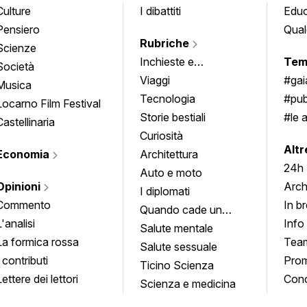
Culture
I dibattiti
Edu
Pensiero
Qual
Rubriche
Scienze
Inchieste e
Tem
Società
approfondimenti
Viaggi
#ga
Musica
Tecnologia
#pub
Locarno Film Festival
Storie bestiali
#le 
Castellinaria
Curiosità
info
Altr
Economia
Architettura
24h
Auto e moto
Opinioni
Arch
I diplomati
Commento
In b
Quando cade un
L'analisi
Info
quadro
Salute mentale
La formica rossa
Tea
Salute sessuale
I contributi
Prom
Ticino Scienza
Lettere dei lettori
Conc
Scienza e medicina