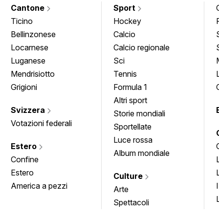
Cantone
Sport
Ticino
Hockey
Bellinzonese
Calcio
Locarnese
Calcio regionale
Luganese
Sci
Mendrisiotto
Tennis
Grigioni
Formula 1
Altri sport
Svizzera
Storie mondiali
Votazioni federali
Sportellate
Luce rossa
Estero
Album mondiale
Confine
Estero
Culture
America a pezzi
Arte
Spettacoli