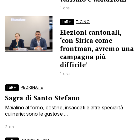
1 ora
laR+
TICINO
Elezioni cantonali,
‘con Sirica come
frontman, avremo una
campagna più
difficile’
1 ora
laR+
PEDRINATE
Sagra di Santo Stefano
Maialino al forno, costine, insaccati e altre specialità
culinarie: sono le gustose ...
2 ore