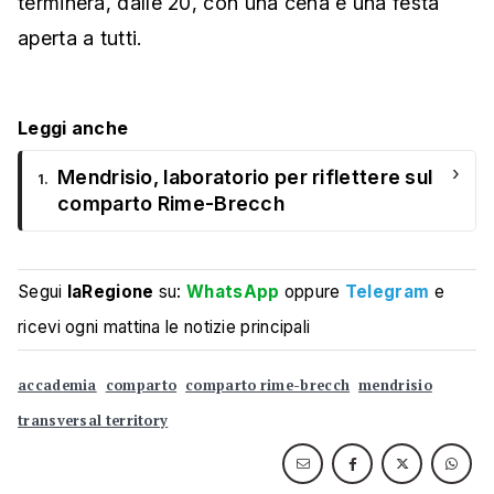
terminerà, dalle 20, con una cena e una festa
aperta a tutti.
Leggi anche
›
Mendrisio, laboratorio per riflettere sul
1.
comparto Rime-Brecch
Segui
laRegione
su:
WhatsApp
oppure
Telegram
e
ricevi ogni mattina le notizie principali
accademia
comparto
comparto rime-brecch
mendrisio
transversal territory