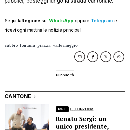
pubblici, posteggi lungo la strada cantonale.
Segui
laRegione
su:
WhatsApp
oppure
Telegram
e
ricevi ogni mattina le notizie principali
cabbio
fontana
piazza
valle muggio
CANTONE
laR+
BELLINZONA
Renato Sergi: un
unico presidente,