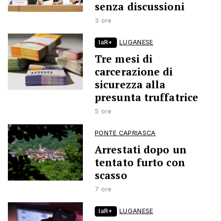
senza discussioni
3 ore
laR+
LUGANESE
Tre mesi di
carcerazione di
sicurezza alla
presunta truffatrice
5 ore
PONTE CAPRIASCA
Arrestati dopo un
tentato furto con
scasso
7 ore
laR+
LUGANESE