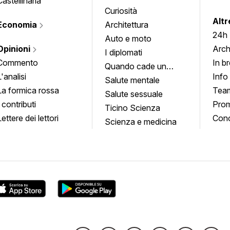
Castellinaria
Curiosità
info
Altr
Economia
Architettura
24h
Auto e moto
Opinioni
Arch
I diplomati
Commento
In b
Quando cade un
L'analisi
Info
quadro
Salute mentale
La formica rossa
Tea
Salute sessuale
I contributi
Prom
Ticino Scienza
Lettere dei lettori
Conc
Scienza e medicina