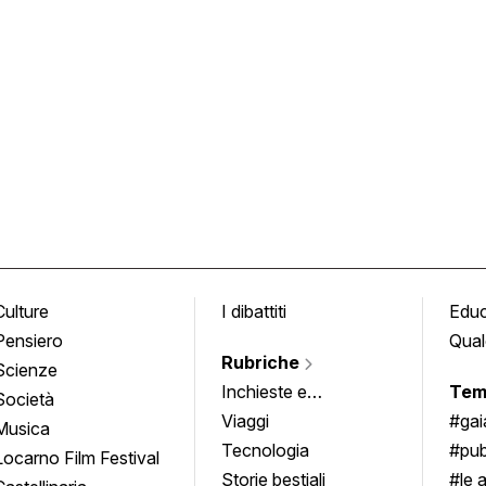
Culture
I dibattiti
Edu
Pensiero
Qual
Rubriche
Scienze
Inchieste e
Tem
Società
approfondimenti
Viaggi
#ga
Musica
Tecnologia
#pub
Locarno Film Festival
Storie bestiali
#le 