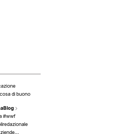
cazione
Tombola
cosa di buono
Fumetto
Vignette
aBlog
Scrivici
ia #wwf
liredazionale
aziende