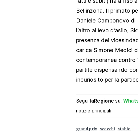
fatti e subiti) ha arris
Bellinzona. Il primato p
Daniele Camponovo di M
l’altro allievo d’asilo,
presenza del vicesindac
carica Simone Medici di
contemporanea contro 12
partite dispensando cons
incuriosito per la parti
Segui
laRegione
su:
What
notizie principali
grand prix
scacchi
stabio