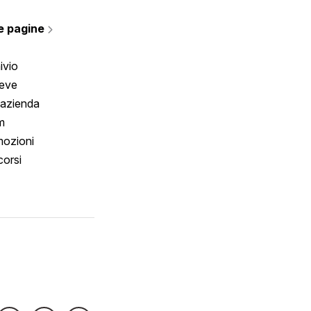
rmano
e pagine
ivio
reve
 azienda
m
ozioni
orsi