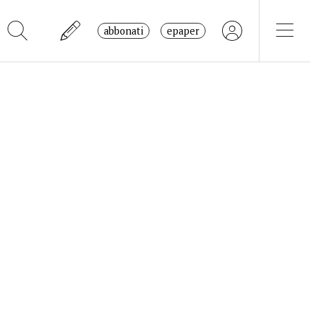
abbonati
epaper