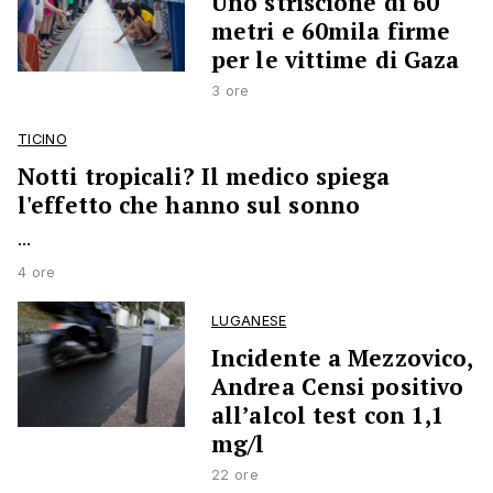
Uno striscione di 60
metri e 60mila firme
per le vittime di Gaza
3 ore
TICINO
Notti tropicali? Il medico spiega
l'effetto che hanno sul sonno
...
4 ore
LUGANESE
Incidente a Mezzovico,
Andrea Censi positivo
all’alcol test con 1,1
mg/l
22 ore