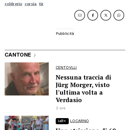
coldrerio
corsia
tir
CANTONE
CENTOVLLI
Nessuna traccia di
Jürg Morger, visto
l'ultima volta a
Verdasio
3 ore
laR+
LOCARNO