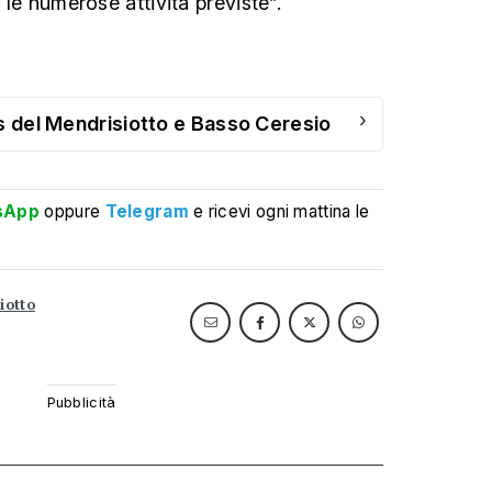
e le numerose attività previste”.
›
Ps del Mendrisiotto e Basso Ceresio
sApp
oppure
Telegram
e ricevi ogni mattina le
iotto