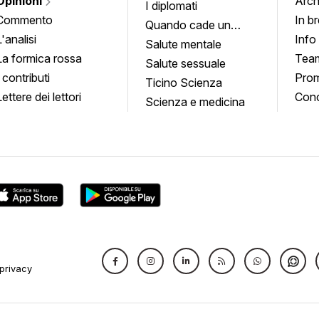
Opinioni
Arch
I diplomati
Commento
In b
Quando cade un
L'analisi
Info
quadro
Salute mentale
La formica rossa
Tea
Salute sessuale
I contributi
Prom
Ticino Scienza
Lettere dei lettori
Conc
Scienza e medicina
privacy