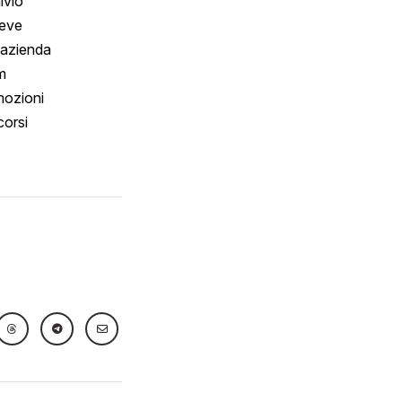
ivio
reve
 azienda
m
ozioni
orsi