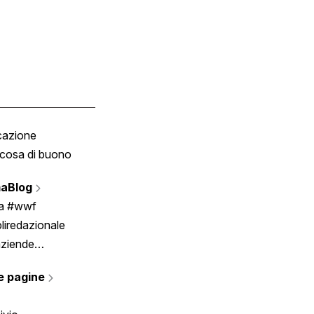
cazione
Tombola
cosa di buono
Fumetto
Vignette
aBlog
Scrivici
ia #wwf
liredazionale
aziende
rmano
e pagine