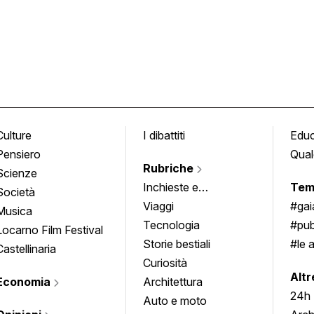
Culture
I dibattiti
Edu
Pensiero
Qual
Rubriche
Scienze
Inchieste e
Tem
Società
approfondimenti
Viaggi
#ga
Musica
Tecnologia
#pub
Locarno Film Festival
Storie bestiali
#le 
Castellinaria
Curiosità
info
Altr
Economia
Architettura
24h
Auto e moto