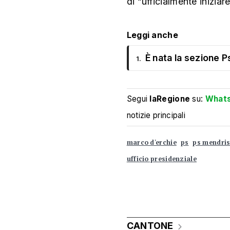
di “ufficialmente iniziar
Leggi anche
È nata la sezione 
1.
Segui
laRegione
su:
What
notizie principali
marco d'erchie
ps
ps mendris
ufficio presidenziale
CANTONE