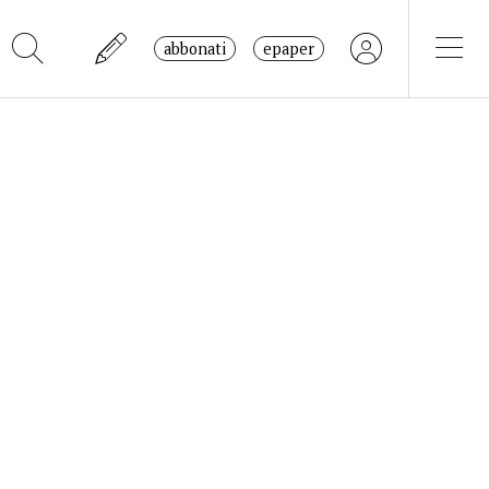
abbonati
epaper