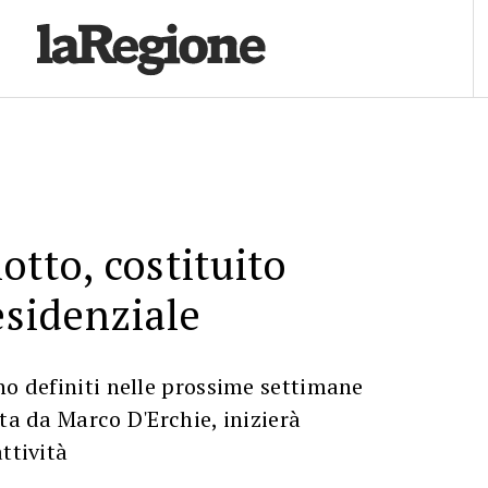
otto, costituito
residenziale
no definiti nelle prossime settimane
uta da Marco D'Erchie, inizierà
ttività