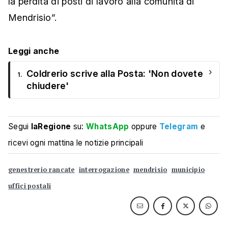
la perdita di posti di lavoro alla comunità di
Mendrisio”.
Leggi anche
›
Coldrerio scrive alla Posta: 'Non dovete
1.
chiudere'
Segui
laRegione
su:
WhatsApp
oppure
Telegram
e
ricevi ogni mattina le notizie principali
genestrerio rancate
interrogazione
mendrisio
municipio
uffici postali