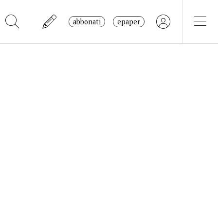
abbonati
epaper