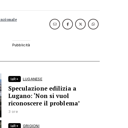
unzionale
laR+
LUGANESE
Speculazione edilizia a
Lugano: ‘Non si vuol
riconoscere il problema’
3 ore
laR+
GRIGIONI