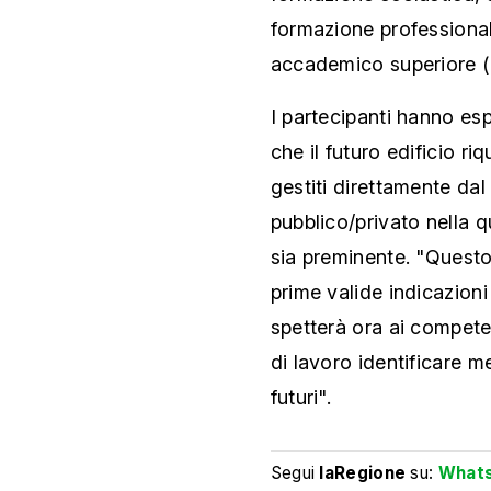
formazione professionale
accademico superiore (
I partecipanti hanno es
che il futuro edificio ri
gestiti direttamente da
pubblico/privato nella q
sia preminente. "Quest
prime valide indicazioni
spetterà ora ai compete
di lavoro identificare m
futuri".
Segui
laRegione
su:
What