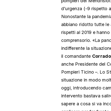
pompieri del Mendrisiot
d'urgenza (-9 rispetto al
Nonostante la pandemia
abbiano ridotto tutte le 
rispetti al 2019 e hanno
comprensorio. «La pand
indifferente la situazi
il comandante
Corrado
anche Presidente del Co
Pompieri Ticino
–. Lo S
situazione in modo molt
oggi, introducendo camb
intervento bastava salir
sapere a cosa si va inco