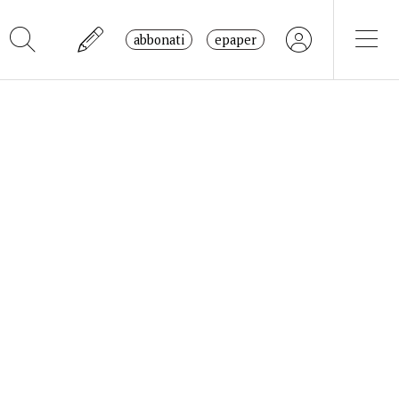
abbonati
epaper