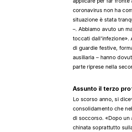
applicare per far fronte
coronavirus non ha com
situazione è stata tranq
–. Abbiamo avuto un mas
toccati dall'infezione».
di guardie festive, form
ausiliaria – hanno dovu
parte riprese nella sec
Assunto il terzo pro
Lo scorso anno, si dicev
consolidamento che nel 
di soccorso. «Dopo un a
chinata soprattutto sul