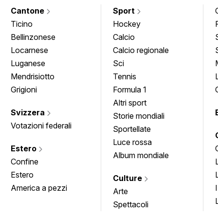
Cantone
Sport
Ticino
Hockey
Bellinzonese
Calcio
Locarnese
Calcio regionale
Luganese
Sci
Mendrisiotto
Tennis
Grigioni
Formula 1
Altri sport
Svizzera
Storie mondiali
Votazioni federali
Sportellate
Luce rossa
Estero
Album mondiale
Confine
Estero
Culture
America a pezzi
Arte
Spettacoli