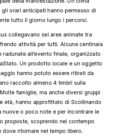
ipale della manifestazione. Un clima
 gli orari anticipati hanno permesso di
e tutto il giorno lungo i percorsi.
ocus collegavano sei aree animate tra
endo attività per tutti. Alcune centinaia
e radunate all’evento finale, organizzato
aStato. Un prodotto locale e un oggetto
maggio hanno potuto essere ritirati da
vano raccolto almeno 4 timbri sulla
 Molte famiglie, ma anche diversi gruppi
ie età, hanno approfittato di Scollinando
tà nuove o poco note e per incontrare le
nno proposte, scoprendo nel contempo
e dove ritornare nel tempo libero.