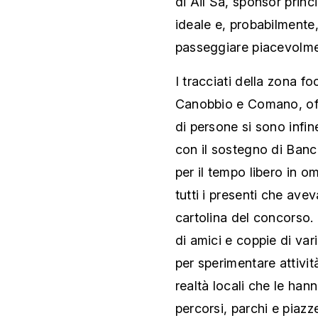
di Ail Sa, sponsor princ
ideale e, probabilmente,
passeggiare piacevolment
I tracciati della zona f
Canobbio e Comano, offr
di persone si sono infin
con il sostegno di Banc
per il tempo libero in o
tutti i presenti che ave
cartolina del concorso.
di amici e coppie di var
per sperimentare attivi
realtà locali che le ha
percorsi, parchi e piazz