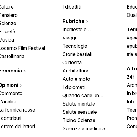
Culture
I dibattiti
Edu
Pensiero
Qual
Rubriche
Scienze
Inchieste e
Tem
Società
approfondimenti
Viaggi
#ga
Musica
Tecnologia
#pub
Locarno Film Festival
Storie bestiali
#le 
Castellinaria
Curiosità
info
Altr
Economia
Architettura
24h
Auto e moto
Opinioni
Arch
I diplomati
Commento
In b
Quando cade un
L'analisi
Info
quadro
Salute mentale
La formica rossa
Tea
Salute sessuale
I contributi
Prom
Ticino Scienza
Lettere dei lettori
Conc
Scienza e medicina