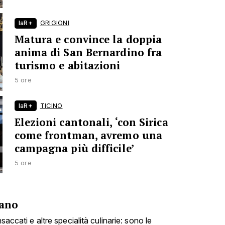
laR+
GRIGIONI
Matura e convince la doppia
anima di San Bernardino fra
turismo e abitazioni
5 ore
laR+
TICINO
Elezioni cantonali, ‘con Sirica
come frontman, avremo una
campagna più difficile’
5 ore
fano
nsaccati e altre specialità culinarie: sono le