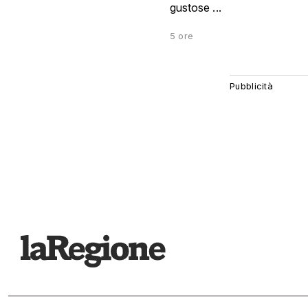
gustose ...
5 ore