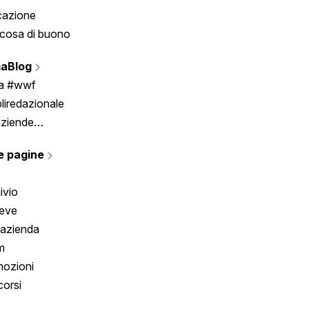
cazione
Tombola
cosa di buono
Fumetto
Vignette
aBlog
Scrivici
ia #wwf
liredazionale
aziende
rmano
e pagine
ivio
reve
 azienda
m
ozioni
orsi