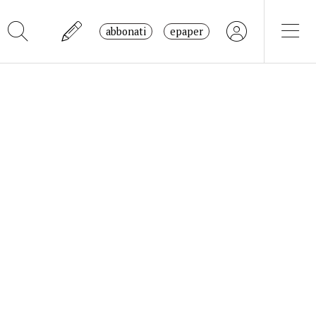
abbonati
epaper