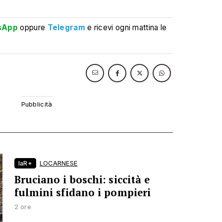
sApp
oppure
Telegram
e ricevi ogni mattina le
laR+
LOCARNESE
Bruciano i boschi: siccità e
fulmini sfidano i pompieri
2 ore