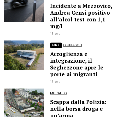
Incidente a Mezzovico,
Andrea Censi positivo
all’alcol test con 1,1
mg/l
18 ore
laR+
GIUBIASCO
Accoglienza e
integrazione, il
Seghezzone apre le
porte ai migranti
18 ore
MURALTO
Scappa dalla Polizia:
nella borsa droga e
un’arma