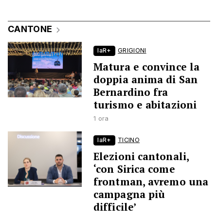
CANTONE
laR+
GRIGIONI
Matura e convince la
doppia anima di San
Bernardino fra
turismo e abitazioni
1 ora
laR+
TICINO
Elezioni cantonali,
‘con Sirica come
frontman, avremo una
campagna più
difficile’