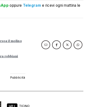
sApp
oppure
Telegram
e ricevi ogni mattina le
csoa il molino
ara robbiani
laR+
TICINO