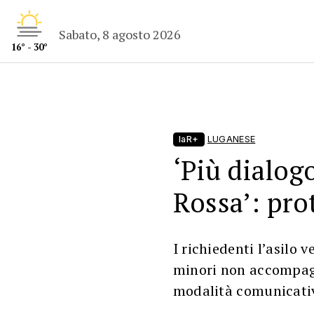
Sabato, 8 agosto 2026
16° - 30°
laR+
LUGANESE
‘Più dialog
Rossa’: pro
I richiedenti l’asilo v
minori non accompagn
modalità comunicativ