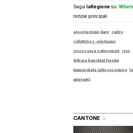
Segui
laRegione
su:
What
notizie principali
associazione dare
cadro
collettivo r-esistiamo
croce rossa sottoceneri
crss
debora banchini fersini
immacolata iglio rezzonico
l
migranti
CANTONE