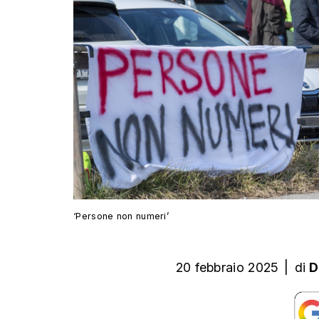
‘Persone non numeri’
20 febbraio 2025
|
di
D