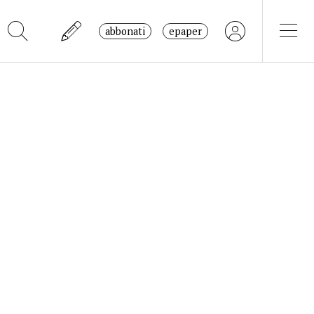
abbonati
epaper