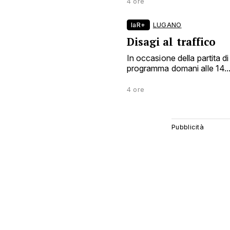
4 ore
laR+
LUGANO
Disagi al traffico
In occasione della partita d
programma domani alle 14..
4 ore