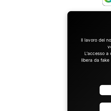
Il lavoro dei n
v
L’accesso a 
libera da fake 