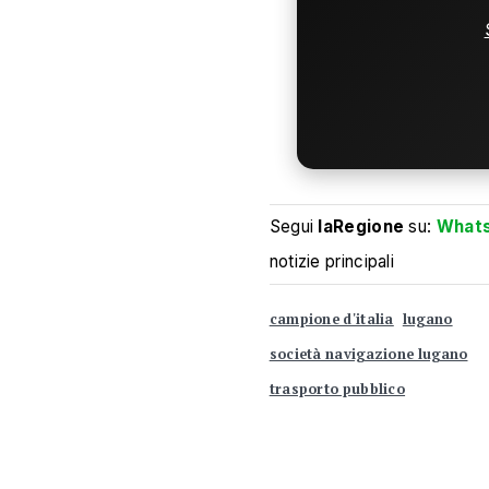
Segui
laRegione
su:
What
notizie principali
campione d'italia
lugano
società navigazione lugano
trasporto pubblico