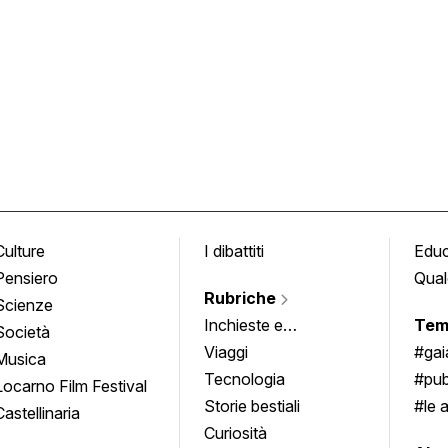
Culture
I dibattiti
Edu
Pensiero
Qual
Rubriche
Scienze
Inchieste e
Tem
Società
approfondimenti
Viaggi
#ga
Musica
Tecnologia
#pub
Locarno Film Festival
Storie bestiali
#le 
Castellinaria
Curiosità
info