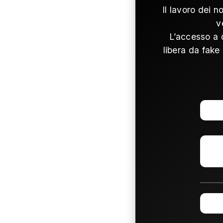
Il lavoro dei n
v
L’accesso a 
libera da fake 