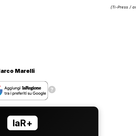
(Ti-Press / a
arco Marelli
laR+