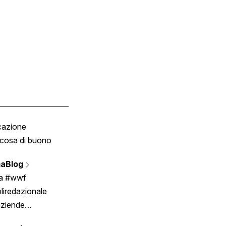
cazione
Tombola
cosa di buono
Fumetto
Vignette
aBlog
Scrivici
ia #wwf
liredazionale
aziende
rmano