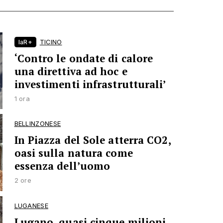
laR+
TICINO
‘Contro le ondate di calore
una direttiva ad hoc e
investimenti infrastrutturali’
1 ora
BELLINZONESE
In Piazza del Sole atterra CO2,
oasi sulla natura come
essenza dell’uomo
2 ore
LUGANESE
Lugano, quasi cinque milioni