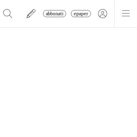
abbonati
epaper