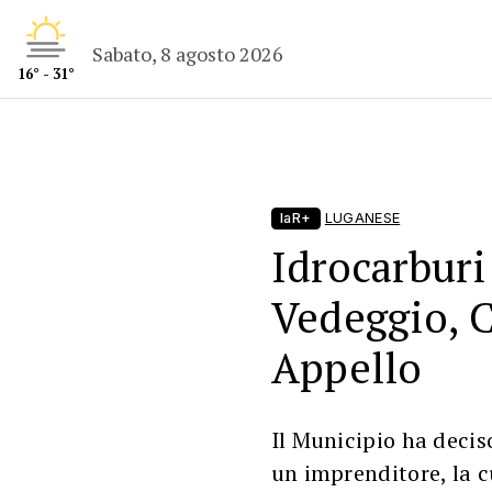
Sabato, 8 agosto 2026
16° - 31°
laR+
LUGANESE
Idrocarburi
Vedeggio, C
Appello
Il Municipio ha decis
un imprenditore, la c