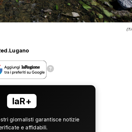
(T
Red.Lugano
laR+
ostri giornalisti garantisce notizie
erificate e affidabili.