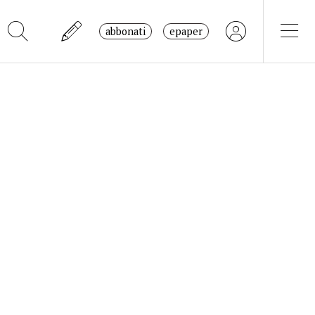
abbonati
epaper