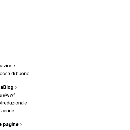
cazione
Tombola
cosa di buono
Fumetto
Vignette
aBlog
Scrivici
ia #wwf
liredazionale
aziende
rmano
e pagine