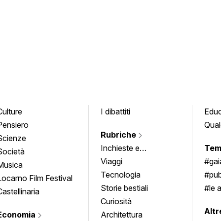
Culture
I dibattiti
Edu
Pensiero
Qual
Rubriche
Scienze
Inchieste e
Tem
Società
approfondimenti
Viaggi
#ga
Musica
Tecnologia
#pub
Locarno Film Festival
Storie bestiali
#le 
Castellinaria
Curiosità
info
Altr
Economia
Architettura