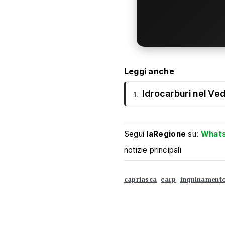
Leggi anche
Idrocarburi nel Ved
1.
Segui
laRegione
su:
What
notizie principali
capriasca
carp
inquinament