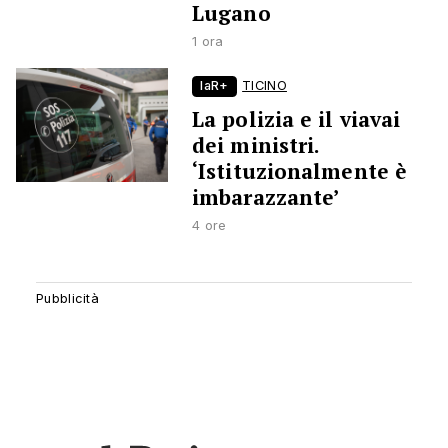
Lugano
1 ora
laR+
TICINO
La polizia e il viavai
dei ministri.
‘Istituzionalmente è
imbarazzante’
4 ore