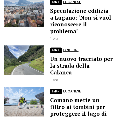
laR+
LUGANESE
Speculazione edilizia
a Lugano: ‘Non si vuol
riconoscere il
problema’
1 ora
laR+
GRIGIONI
Un nuovo tracciato per
la strada della
Calanca
1 ora
laR+
LUGANESE
Comano mette un
filtro ai tombini per
proteggere il lago di