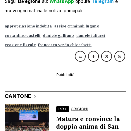
Segui
laRegione
su:
WhatsApp
oppure
Telegram
e
ricevi ogni mattina le notizie principali
appropriazione indebita
assise criminali lugano
costantino castelli
daniele galliano
daniele iuliucci
evasione fiscale
francesca verda chiocchetti
CANTONE
laR+
GRIGIONI
Matura e convince la
doppia anima di San