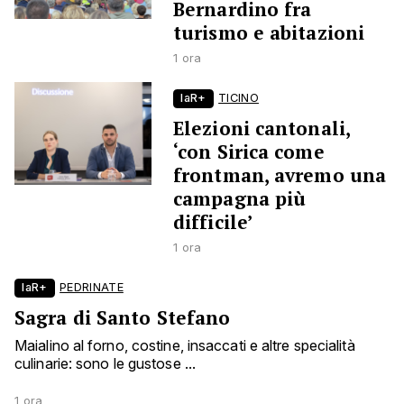
Bernardino fra
turismo e abitazioni
1 ora
laR+
TICINO
Elezioni cantonali,
‘con Sirica come
frontman, avremo una
campagna più
difficile’
1 ora
laR+
PEDRINATE
Sagra di Santo Stefano
Maialino al forno, costine, insaccati e altre specialità
culinarie: sono le gustose ...
1 ora