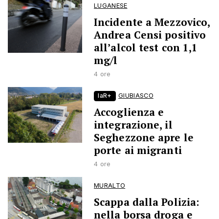
LUGANESE
Incidente a Mezzovico,
Andrea Censi positivo
all’alcol test con 1,1
mg/l
4 ore
laR+
GIUBIASCO
Accoglienza e
integrazione, il
Seghezzone apre le
porte ai migranti
4 ore
MURALTO
Scappa dalla Polizia:
nella borsa droga e