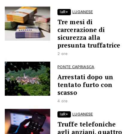
laR+
LUGANESE
Tre mesi di
carcerazione di
sicurezza alla
presunta truffatrice
2 ore
PONTE CAPRIASCA
Arrestati dopo un
tentato furto con
scasso
4 ore
laR+
LUGANESE
Truffe telefoniche
agli anziani, quattro