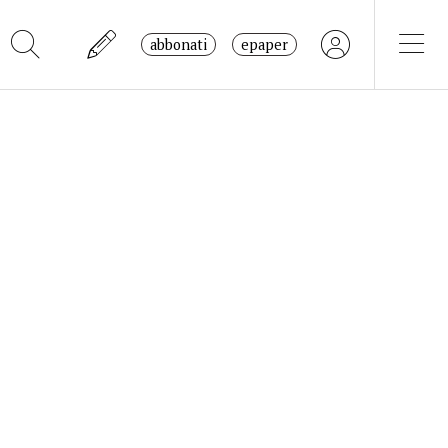
abbonati
epaper