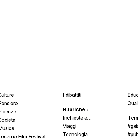
Culture
I dibattiti
Edu
Pensiero
Qual
Rubriche
Scienze
Inchieste e
Tem
Società
approfondimenti
Viaggi
#ga
Musica
Tecnologia
#pub
Locarno Film Festival