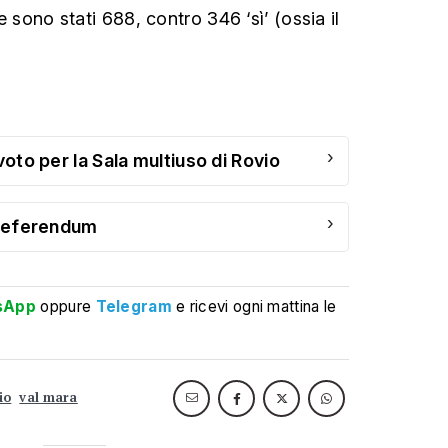
ne sono stati 688, contro 346 ‘sì’ (ossia il
›
voto per la Sala multiuso di Rovio
›
l referendum
sApp
oppure
Telegram
e ricevi ogni mattina le
io
val mara