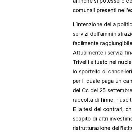
affinché si potessero cent
comunali presenti nell’
L’intenzione della politica
servizi dell’amministraz
facilmente raggiungibile
Attualmente i servizi fi
Trivelli situato nel nucl
lo sportello di canceller
per il quale paga un can
del Cc del 25 settembre 
raccolta di firme,
riusci
E la tesi dei contrari, 
scapito di altri investim
ristrutturazione dell’ist