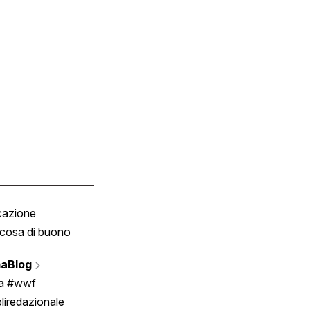
cazione
Tombola
cosa di buono
Fumetto
Vignette
aBlog
Scrivici
ia #wwf
liredazionale