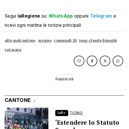
Segui
laRegione
su:
WhatsApp
oppure
Telegram
e
ricevi ogni mattina le notizie principali
alto malcantone
arogno
comunali 24
jean-claude binaghi
val mara
CANTONE
laR+
TICINO
‘Estendere lo Statuto