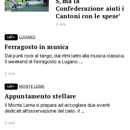
S, ma la
Confederazione aiuti i
Cantoni con le spese’
2 ore
laR+
LUGANO
Ferragosto in musica
Dal punk rock al tango, dai ritmi latini alla musica classica.
Il weekend di Ferragosto a Lugano ...
2 ore
laR+
MONTE LEMA
Appuntamento stellare
Il Monte Lema si prepara ad accogliere due eventi
dedicati all’osservazione del cielo. Il ...
2 ore