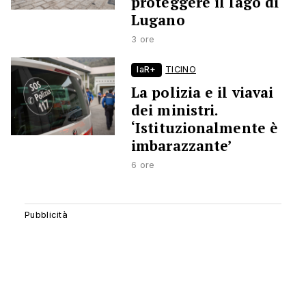
proteggere il lago di
Lugano
3 ore
laR+
TICINO
La polizia e il viavai
dei ministri.
‘Istituzionalmente è
imbarazzante’
6 ore