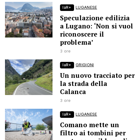
laR+
LUGANESE
Speculazione edilizia
a Lugano: ‘Non si vuol
riconoscere il
problema’
3 ore
laR+
GRIGIONI
Un nuovo tracciato per
la strada della
Calanca
3 ore
laR+
LUGANESE
Comano mette un
filtro ai tombini per