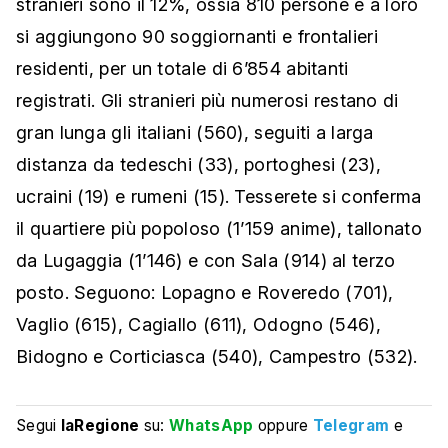
stranieri sono il 12%, ossia 810 persone e a loro
si aggiungono 90 soggiornanti e frontalieri
residenti, per un totale di 6’854 abitanti
registrati. Gli stranieri più numerosi restano di
gran lunga gli italiani (560), seguiti a larga
distanza da tedeschi (33), portoghesi (23),
ucraini (19) e rumeni (15). Tesserete si conferma
il quartiere più popoloso (1’159 anime), tallonato
da Lugaggia (1’146) e con Sala (914) al terzo
posto. Seguono: Lopagno e Roveredo (701),
Vaglio (615), Cagiallo (611), Odogno (546),
Bidogno e Corticiasca (540), Campestro (532).
Segui
laRegione
su:
WhatsApp
oppure
Telegram
e