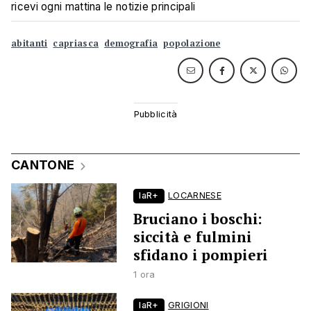
ricevi ogni mattina le notizie principali
abitanti
capriasca
demografia
popolazione
CANTONE
laR+
LOCARNESE
Bruciano i boschi:
siccità e fulmini
sfidano i pompieri
1 ora
laR+
GRIGIONI