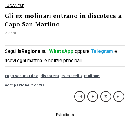
LUGANESE
Gli ex molinari entrano in discoteca a
Capo San Martino
2 anni
Segui
laRegione
su:
WhatsApp
oppure
Telegram
e
ricevi ogni mattina le notizie principali
capo san martino
discoteca
ex macello
molinari
occupazione
polizia