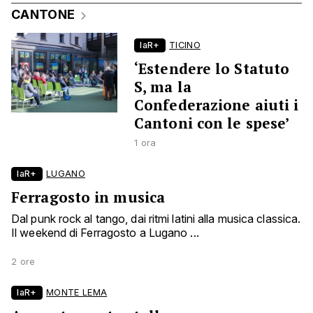
CANTONE
laR+
TICINO
‘Estendere lo Statuto
S, ma la
Confederazione aiuti i
Cantoni con le spese’
1 ora
laR+
LUGANO
Ferragosto in musica
Dal punk rock al tango, dai ritmi latini alla musica classica.
Il weekend di Ferragosto a Lugano ...
2 ore
laR+
MONTE LEMA