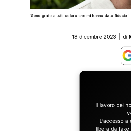
‘Sono grato a tutti coloro che mi hanno dato fiducia’
18 dicembre 2023
|
di
Il lavoro dei n
v
L’accesso a 
libera da fake 