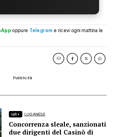
sApp
oppure
Telegram
e ricevi ogni mattina le
laR+
LUGANESE
Concorrenza sleale, sanzionati
due dirigenti del Casinò di