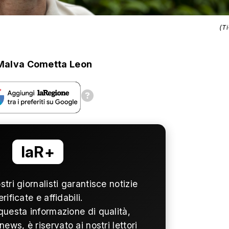
(T
Malva Cometta Leon
laR+
ostri giornalisti garantisce notizie
erificate e affidabili.
questa informazione di qualità,
news, è riservato ai nostri lettori