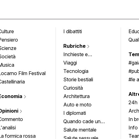
Culture
I dibattiti
Edu
Pensiero
Qual
Rubriche
Scienze
Inchieste e
Tem
Società
approfondimenti
Viaggi
#ga
Musica
Tecnologia
#pub
Locarno Film Festival
Storie bestiali
#le 
Castellinaria
Curiosità
info
Altr
Economia
Architettura
24h
Auto e moto
Opinioni
Arch
I diplomati
Commento
In b
Quando cade un
L'analisi
Info
quadro
Salute mentale
La formica rossa
Tea
Salute sessuale