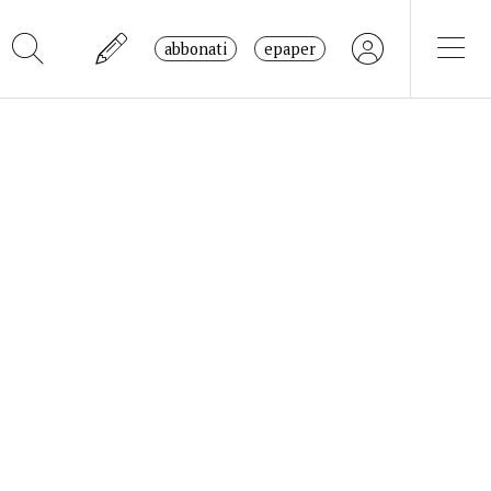
abbonati
epaper