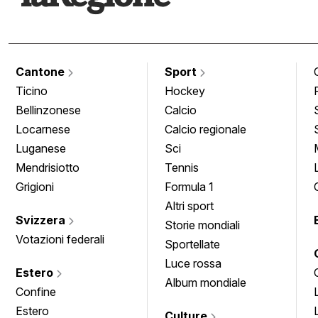
Cantone
Sport
Ticino
Hockey
Bellinzonese
Calcio
Locarnese
Calcio regionale
Luganese
Sci
Mendrisiotto
Tennis
Grigioni
Formula 1
Altri sport
Svizzera
Storie mondiali
Votazioni federali
Sportellate
Luce rossa
Estero
Album mondiale
Confine
Estero
Culture