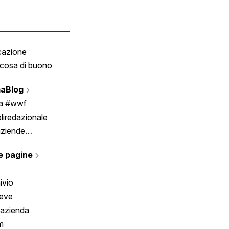
cazione
Tombola
cosa di buono
Fumetto
Vignette
aBlog
Scrivici
ia #wwf
liredazionale
aziende
rmano
e pagine
ivio
reve
 azienda
m