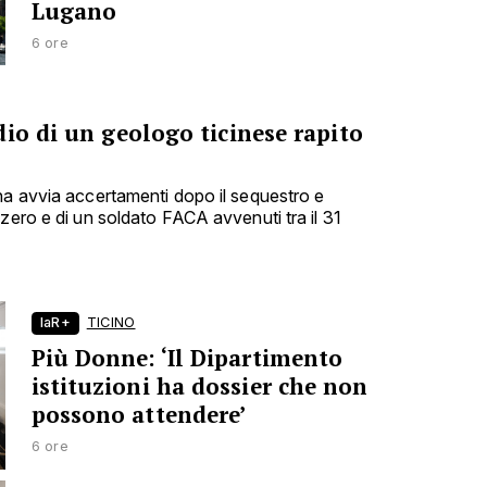
Lugano
6 ore
io di un geologo ticinese rapito
na avvia accertamenti dopo il sequestro e
zero e di un soldato FACA avvenuti tra il 31
laR+
TICINO
Più Donne: ‘Il Dipartimento
istituzioni ha dossier che non
possono attendere’
6 ore