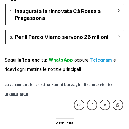
›
Inaugurata la rinnovata Cà Rossa a
1.
Pregassona
›
Per il Parco Viarno servono 26 milioni
2.
Segui
laRegione
su:
WhatsApp
oppure
Telegram
e
ricevi ogni mattina le notizie principali
casa comunale
cristina zanini barzaghi
lisa muscionico
lugano
spin