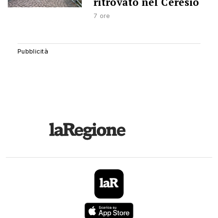
ritrovato nel Ceresio
7 ore