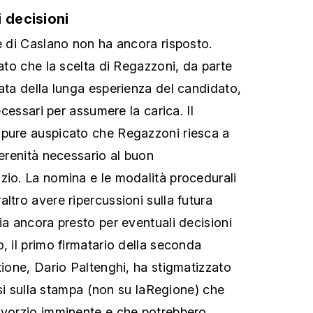
 decisioni
ne di Caslano non ha ancora risposto.
gato che la scelta di Regazzoni, da parte
tata della lunga esperienza del candidato,
necessari per assumere la carica. Il
 pure auspicato che Regazzoni riesca a
serenità necessario al buon
zio. La nomina e le modalità procedurali
ltro avere ripercussioni sulla futura
ia ancora presto per eventuali decisioni
, il primo firmatario della seconda
tione, Dario Paltenghi, ha stigmatizzato
arsi sulla stampa (non su laRegione) che
ivorzio imminente e che potrebbero