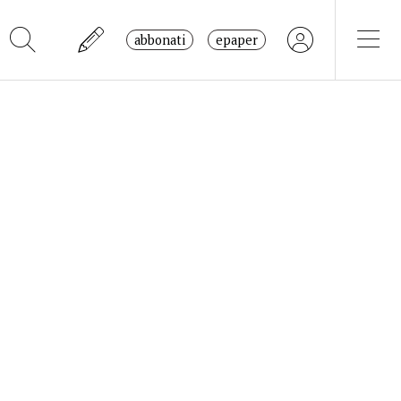
abbonati
epaper