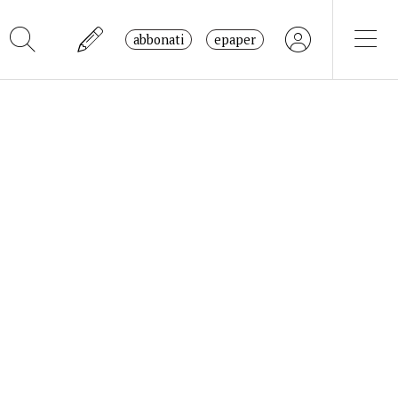
abbonati
epaper