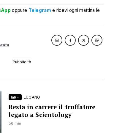
sApp
oppure
Telegram
e ricevi ogni mattina le
ocata
laR+
LUGANO
Resta in carcere il truffatore
legato a Scientology
56 min