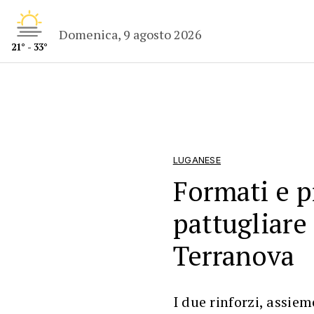
Domenica, 9 agosto 2026
21° - 33°
LUGANESE
Formati e p
pattugliare
Terranova
I due rinforzi, assie