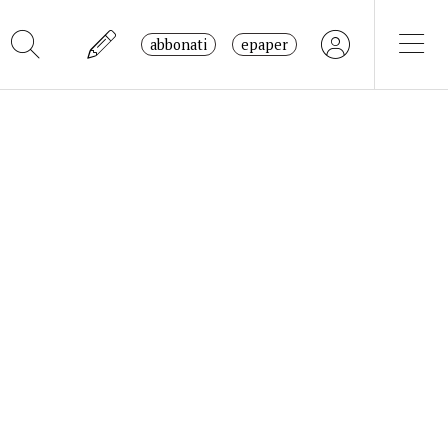
abbonati
epaper