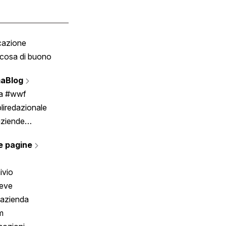
cazione
Tombola
cosa di buono
Fumetto
Vignette
aBlog
Scrivici
ia #wwf
liredazionale
aziende
rmano
e pagine
ivio
reve
 azienda
m