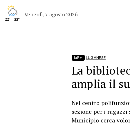
Venerdì, 7 agosto 2026
22° - 33°
laR+
LUGANESE
La bibliote
amplia il s
Nel centro polifunzio
sezione per i ragazzi 
Municipio cerca volo