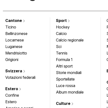
Cantone
Sport
Ticino
Hockey
Bellinzonese
Calcio
Locarnese
Calcio regionale
Luganese
Sci
Mendrisiotto
Tennis
Grigioni
Formula 1
Altri sport
Svizzera
Storie mondiali
Votazioni federali
Sportellate
Luce rossa
Estero
Album mondiale
Confine
Estero
Culture