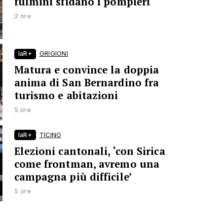
fulmini sfidano i pompieri
2 ore
laR+
GRIGIONI
Matura e convince la doppia
anima di San Bernardino fra
turismo e abitazioni
5 ore
laR+
TICINO
Elezioni cantonali, ‘con Sirica
come frontman, avremo una
campagna più difficile’
5 ore