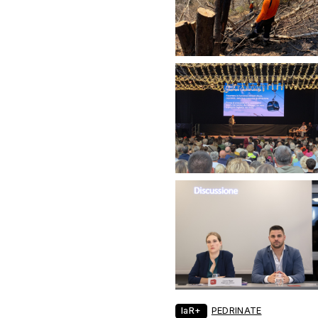
laR+
PEDRINATE