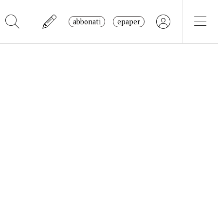
abbonati
epaper