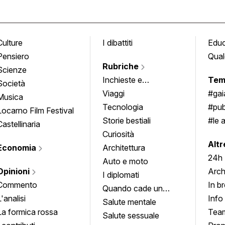
Culture
I dibattiti
Edu
Pensiero
Qual
Rubriche
Scienze
Inchieste e
Tem
Società
approfondimenti
Viaggi
#ga
Musica
Tecnologia
#pub
Locarno Film Festival
Storie bestiali
#le 
Castellinaria
Curiosità
info
Altr
Economia
Architettura
24h
Auto e moto
Opinioni
Arch
I diplomati
Commento
In b
Quando cade un
L'analisi
Info
quadro
Salute mentale
La formica rossa
Tea
Salute sessuale