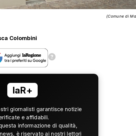
(Comune di Ma
sca Colombini
laR+
ostri giornalisti garantisce notizie
erificate e affidabili.
questa informazione di qualità,
news, è riservato ai nostri lettori