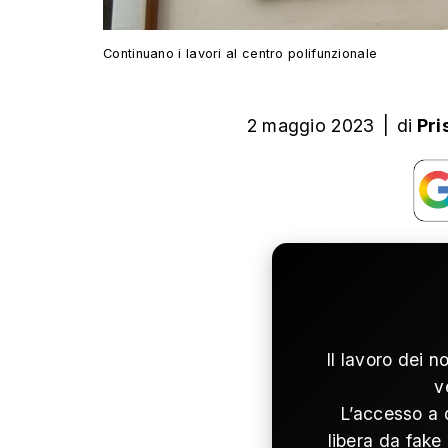
Continuano i lavori al centro polifunzionale
2 maggio 2023
|
di
Pri
Il lavoro dei n
v
L’accesso a 
libera da fake 