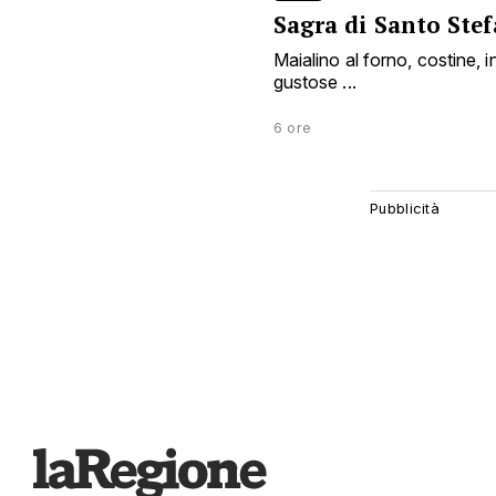
Sagra di Santo Ste
Maialino al forno, costine, i
gustose ...
6 ore