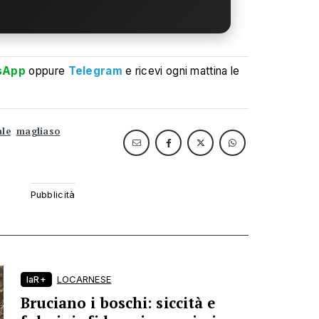
sApp
oppure
Telegram
e ricevi ogni mattina le
ale
magliaso
laR+
LOCARNESE
Bruciano i boschi: siccità e