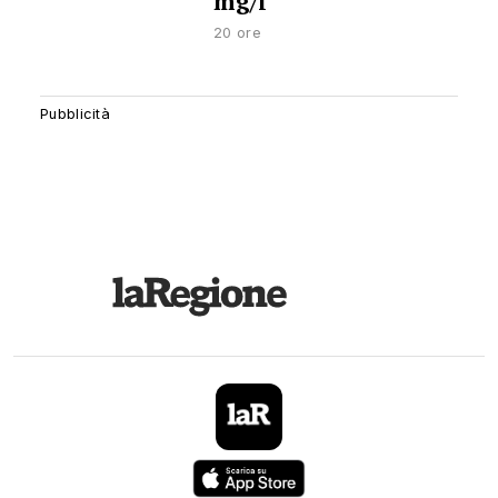
mg/l
20 ore