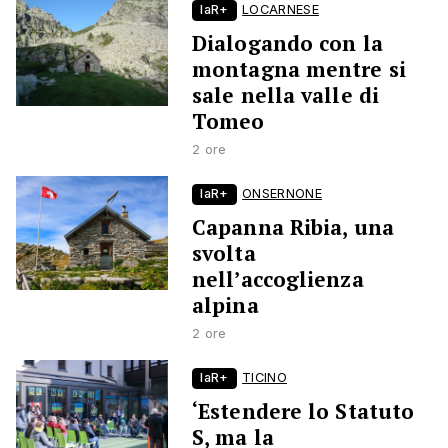
laR+
LOCARNESE
Dialogando con la
montagna mentre si
sale nella valle di
Tomeo
2 ore
laR+
ONSERNONE
Capanna Ribia, una
svolta
nell’accoglienza
alpina
2 ore
laR+
TICINO
‘Estendere lo Statuto
S, ma la