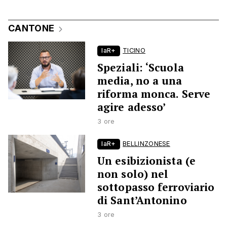
CANTONE
laR+
TICINO
Speziali: ‘Scuola
media, no a una
riforma monca. Serve
agire adesso’
3 ore
laR+
BELLINZONESE
Un esibizionista (e
non solo) nel
sottopasso ferroviario
di Sant’Antonino
3 ore