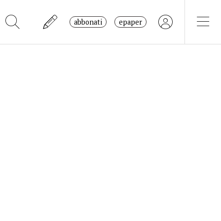
abbonati
epaper