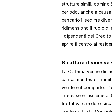
strutture simili, cominci
periodo, anche a causa d
bancario il sedime dive
ridimensionò il ruolo d
i dipendenti del Credito
aprire il centro ai resid
Struttura dismessa 
La Cisterna venne disme
banca manifestò, tramit
vendere il comparto. L’
interesse e, assieme a
trattativa che durò circ
confermata dal Consigli