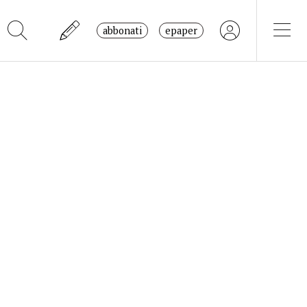
abbonati
epaper