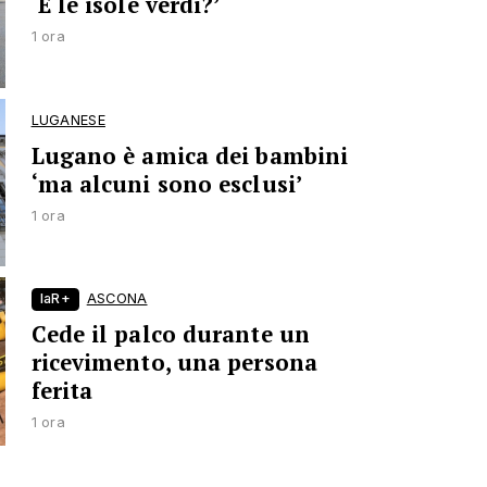
‘E le isole verdi?’
1 ora
LUGANESE
Lugano è amica dei bambini
‘ma alcuni sono esclusi’
1 ora
laR+
ASCONA
Cede il palco durante un
ricevimento, una persona
ferita
1 ora