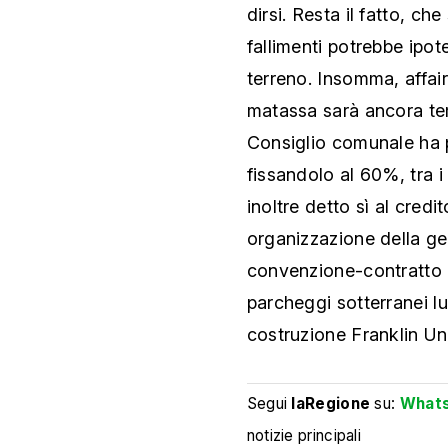
dirsi. Resta il fatto, che
fallimenti potrebbe ipot
terreno. Insomma, affair
matassa sarà ancora tem
Consiglio comunale ha pu
fissandolo al 60%, tra i
inoltre detto sì al credi
organizzazione della ges
convenzione-contratto d
parcheggi sotterranei l
costruzione Franklin Un
Segui
laRegione
su:
What
notizie principali