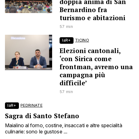
doppia anima di San
Bernardino fra
turismo e abitazioni
57 min
laR+
TICINO
Elezioni cantonali,
‘con Sirica come
frontman, avremo una
campagna più
difficile’
57 min
laR+
PEDRINATE
Sagra di Santo Stefano
Maialino al forno, costine, insaccati e altre specialità
culinarie: sono le gustose ...