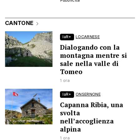
CANTONE
laR+
LOCARNESE
Dialogando con la
montagna mentre si
sale nella valle di
Tomeo
1 ora
laR+
ONSERNONE
Capanna Ribia, una
svolta
nell’accoglienza
alpina
1 ora