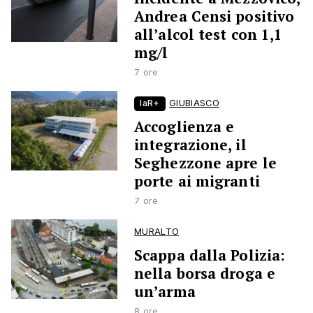
Andrea Censi positivo
all’alcol test con 1,1
mg/l
7 ore
laR+
GIUBIASCO
Accoglienza e
integrazione, il
Seghezzone apre le
porte ai migranti
7 ore
MURALTO
Scappa dalla Polizia:
nella borsa droga e
un’arma
8 ore