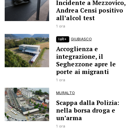
Incidente a Mezzovico,
Andrea Censi positivo
all’alcol test
1 ora
laR+
GIUBIASCO
Accoglienza e
integrazione, il
Seghezzone apre le
porte ai migranti
1 ora
MURALTO
Scappa dalla Polizia:
nella borsa droga e
un’arma
1 ora