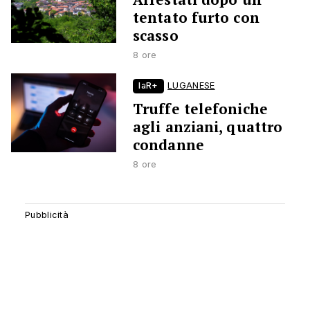
tentato furto con
scasso
8 ore
laR+
LUGANESE
Truffe telefoniche
agli anziani, quattro
condanne
8 ore