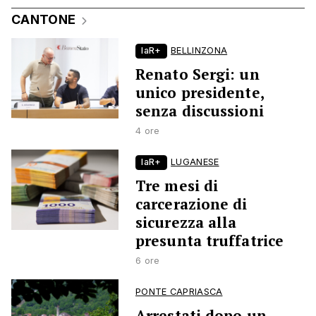
CANTONE
laR+
BELLINZONA
Renato Sergi: un
unico presidente,
senza discussioni
4 ore
laR+
LUGANESE
Tre mesi di
carcerazione di
sicurezza alla
presunta truffatrice
6 ore
PONTE CAPRIASCA
Arrestati dopo un