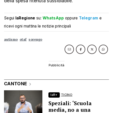
della spesa ritenuta sussidiabile.
Segui
laRegione
su:
WhatsApp
oppure
Telegram
e
ricevi ogni mattina le notizie principali
autismo
otaf
sorengo
CANTONE
laR+
TICINO
Speziali: ‘Scuola
media, no a una