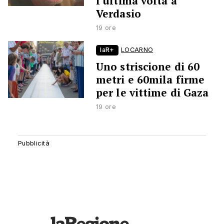
l'ultima volta a
Verdasio
19 ore
laR+
LOCARNO
Uno striscione di 60
metri e 60mila firme
per le vittime di Gaza
19 ore