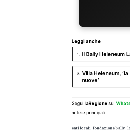
Leggi anche
Il Bally Heleneum L
1.
Villa Heleneum, ‘l
2.
nuove’
Segui
laRegione
su:
What
notizie principali
enti locali
fondazione bally
l