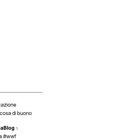
cazione
Tombola
cosa di buono
Fumetto
Vignette
aBlog
Scrivici
ia #wwf