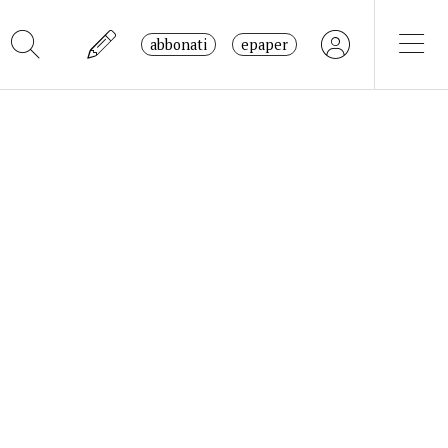
abbonati
epaper