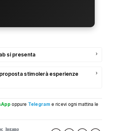
›
ab si presenta
›
a proposta stimolerà esperienze
sApp
oppure
Telegram
e ricevi ogni mattina le
oc
lugano