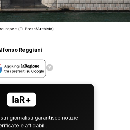
aeuropee (Ti-Press/Archivio)
Alfonso Reggiani
laR+
ostri giornalisti garantisce notizie
erificate e affidabili.