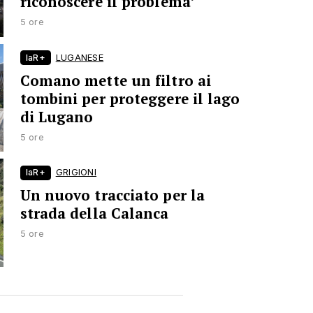
riconoscere il problema’
5 ore
laR+
LUGANESE
Comano mette un filtro ai
tombini per proteggere il lago
di Lugano
5 ore
laR+
GRIGIONI
Un nuovo tracciato per la
strada della Calanca
5 ore