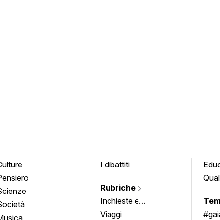
Culture
I dibattiti
Edu
Pensiero
Qual
Rubriche
Scienze
Inchieste e
Tem
Società
approfondimenti
Viaggi
#ga
Musica