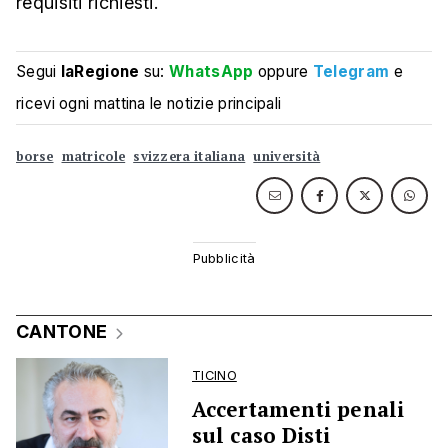
requisiti richiesti.
Segui
laRegione
su:
WhatsApp
oppure
Telegram
e
ricevi ogni mattina le notizie principali
borse
matricole
svizzera italiana
università
CANTONE
TICINO
Accertamenti penali
sul caso Disti