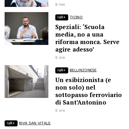
8 min
laR+
TICINO
Speziali: ‘Scuola
media, no a una
riforma monca. Serve
agire adesso’
6 ore
laR+
BELLINZONESE
Un esibizionista (e
non solo) nel
sottopasso ferroviario
di Sant’Antonino
6 ore
laR+
RIVA SAN VITALE