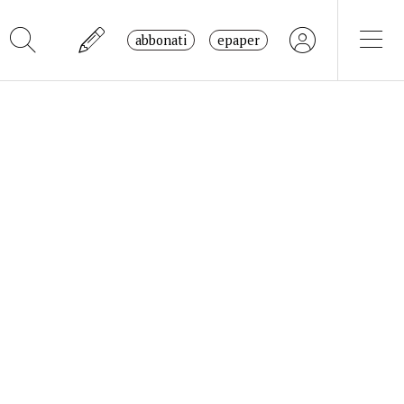
abbonati
epaper