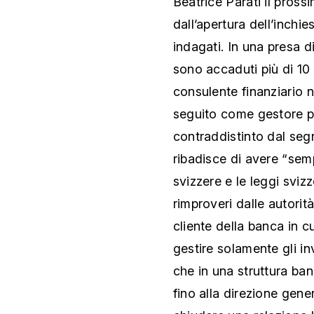
Beatrice Parati il pross
dall’apertura dell’inchie
indagati. In una presa di
sono accaduti più di 10 
consulente finanziario n
seguito come gestore pa
contraddistinto dal seg
ribadisce di avere “sem
svizzere e le leggi sviz
rimproveri dalle autorità
cliente della banca in cu
gestire solamente gli in
che in una struttura banca
fino alla direzione gener