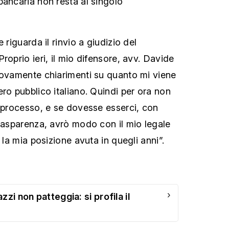
bancaria non resta al singolo
 riguarda il rinvio a giudizio del
roprio ieri, il mio difensore, avv. Davide
uovamente chiarimenti su quanto mi viene
ro pubblico italiano. Quindi per ora non
n processo, e se dovesse esserci, con
trasparenza, avrò modo con il mio legale
 la mia posizione avuta in quegli anni”.
›
zi non patteggia: si profila il