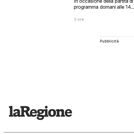
In occasione della partita d
programma domani alle 14..
3 ore