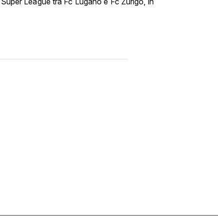
i Super League tra Fc Lugano e Fc Zurigo, in
.