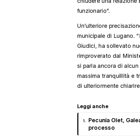
chiudere una relazione 
funzionario”.
Un’ulteriore precisazione
municipale di Lugano. “P
Giudici, ha sollevato n
rimproverato dal Ministe
si parla ancora di alcu
massima tranquillità e 
di ulteriormente chiarire
Leggi anche
Pecunia Olet, Galeaz
1.
processo