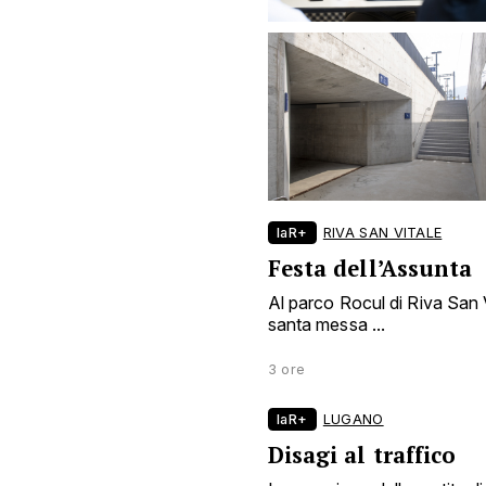
laR+
RIVA SAN VITALE
Festa dell’Assunta
Al parco Rocul di Riva San Vi
santa messa ...
3 ore
laR+
LUGANO
Disagi al traffico