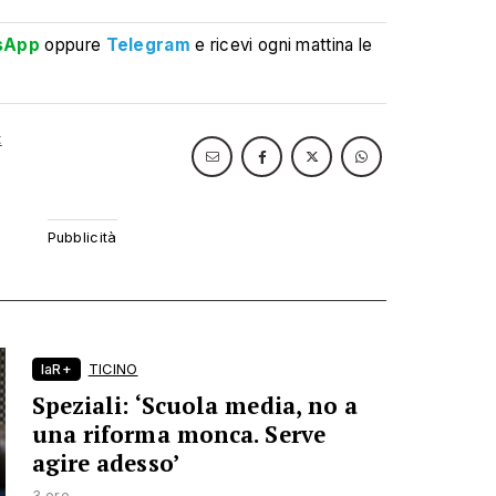
sApp
oppure
Telegram
e ricevi ogni mattina le
t
laR+
TICINO
Speziali: ‘Scuola media, no a
una riforma monca. Serve
agire adesso’
3 ore