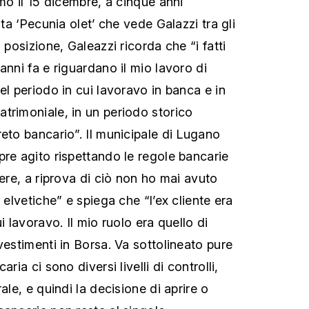
imo il 15 dicembre, a cinque anni
sta ‘Pecunia olet’ che vede Galazzi tra gli
 posizione, Galeazzi ricorda che “i fatti
anni fa e riguardano il mio lavoro di
el periodo in cui lavoravo in banca e in
trimoniale, in un periodo storico
reto bancario”. Il municipale di Lugano
pre agito rispettando le regole bancarie
zere, a riprova di ciò non ho mai avuto
 elvetiche” e spiega che “l’ex cliente era
i lavoravo. Il mio ruolo era quello di
vestimenti in Borsa. Va sottolineato pure
ria ci sono diversi livelli di controlli,
ale, e quindi la decisione di aprire o