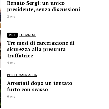
Renato Sergi: un unico
presidente, senza discussioni
2 ore
laR+
LUGANESE
Tre mesi di carcerazione di
sicurezza alla presunta
truffatrice
4 ore
PONTE CAPRIASCA
Arrestati dopo un tentato
furto con scasso
6 ore