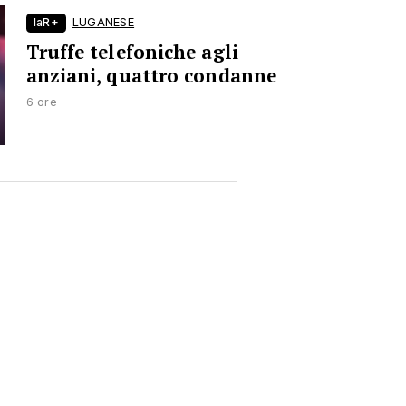
laR+
LUGANESE
Truffe telefoniche agli
anziani, quattro condanne
6 ore