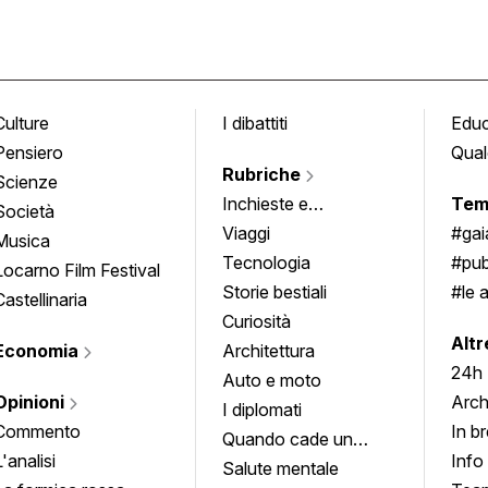
Culture
I dibattiti
Edu
Pensiero
Qual
Rubriche
Scienze
Inchieste e
Tem
Società
approfondimenti
Viaggi
#ga
Musica
Tecnologia
#pub
Locarno Film Festival
Storie bestiali
#le 
Castellinaria
Curiosità
info
Altr
Economia
Architettura
24h
Auto e moto
Opinioni
Arch
I diplomati
Commento
In b
Quando cade un
L'analisi
Info
quadro
Salute mentale