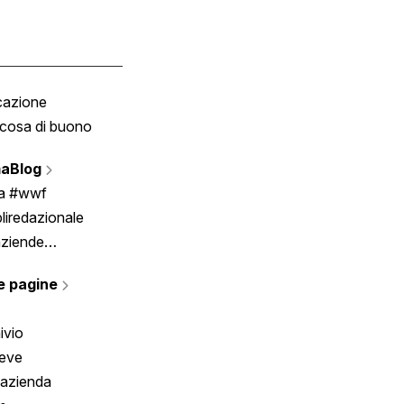
cazione
Tombola
cosa di buono
Fumetto
Vignette
aBlog
Scrivici
ia #wwf
liredazionale
aziende
rmano
e pagine
ivio
reve
 azienda