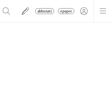
abbonati
epaper