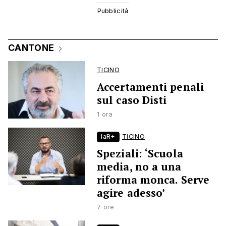
CANTONE
TICINO
Accertamenti penali
sul caso Disti
1 ora
laR+
TICINO
Speziali: ‘Scuola
media, no a una
riforma monca. Serve
agire adesso’
7 ore