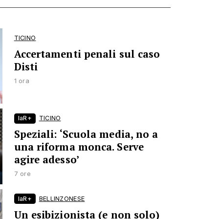
TICINO
Accertamenti penali sul caso
Disti
1 ora
laR+
TICINO
Speziali: ‘Scuola media, no a
una riforma monca. Serve
agire adesso’
7 ore
laR+
BELLINZONESE
Un esibizionista (e non solo)