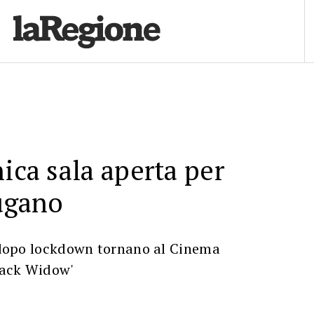
nica sala aperta per
Lugano
l dopo lockdown tornano al Cinema
Black Widow'