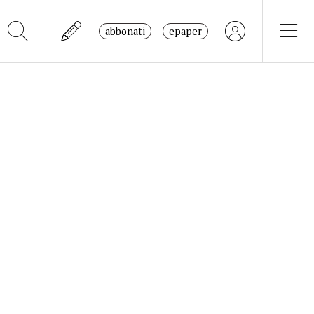
abbonati
epaper